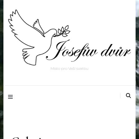
Místo pro Vaší svatbu