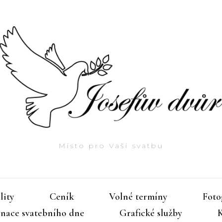
Místo pro Vaší svatbu
lity
Ceník
Volné termíny
Foto
nace svatebního dne
Grafické služby